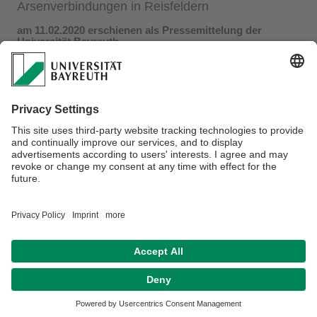
Arsenverbindungen in Reisfeldern
am 11.02.2020 erschienen als Pressemittelung der
Universität Bayreuth
Forscher der Universität Bayreuth haben zusammen mit
Wissenschaftlern aus Italien und China erstmals
systematisch untersucht, unter welchen Bedingungen und in
welchem Umfang schwefelhaltige Arsen-Verbindungen in
Reisböden entstehen. Diese Thioarsenate wurden bei
Beurteilungen der gesundheitlichen Folgen des
Reiskonsums bisher nicht berücksichtigt. Im Fachmagazin
„Nature Geoscience“ stellen die Wissenschaftler ihre
Ergebnisse vor und identifizieren dringenden
Forschungsbedarf mit dem Ziel, die Verbraucher vor
gesundheitlichen Risiken zu schützen...
mehr
Privacy Statement/Disclaimer
Imprint
House Rules
Sitemap
Contact
Declaration on accessibility