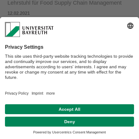
Lehrstuhl für Food Supply Chain Management
12.02.2021
Am Lehrstuhl für Food Supply Chain Management hat Prof.
Fikar zwei freie Stellen zu besetzen:
-
Doctoral Researcher (m/w/d)
-
Research Associate/Lecturer (m/w/d)
Bewerbungsschluss ist der 28.02.2021.
Privacy Statement/Disclaimer
Imprint
House Rules
Sitemap
Contact
Declaration on accessibility