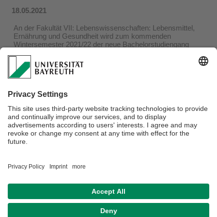
18.05.2021
An der Fakultät VII: Lebenswissenschaften: Lebensmittel,
Ernährung und Gesundheit wird zum kommenden
Wintersemester 2021/22 der neue Bachelorstudiengang
"Lebensmittel- und Gesundheitswissenschaften" eingeführt.
Hierfür laden wir alle Interessierten ein, sich ab sofort bis
zum 31. Juli 2021 für den Studiengang zu bewerben.
Informationen zum Studiengang und zum
Bewerbungsprozess finden Sie auf der Seite des neuen
Studiengangs
"Lebensmittel- und
Gesundheitswissenschaften" (B.Sc)
.
Wir freuen uns auf Ihre Bewerbung.
Die Pressemitteilung der Universität finden Sie
hier
.
Privacy Statement/Disclaimer
Imprint
House Rules
Sitemap