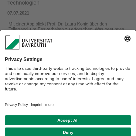
Technologien
07.07.2021
Mit einer App blickt Prof. Dr. Laura König über den
Tellerrand, um Essverhalten zu erforschen: Was gesundes
Essen ist, liegt auf der Hand - wie Anreize entstehen, dass
Menschen auch tatsächlich gesündere Nahrungsmittel
verspeisen, untersucht die Wissenschaftlerin an der
Universität Bayreuth. Den richtigen Platz für ihre Forschung
und Lehre rund um Ernährungspsychologie hat Prof. Dr.
König am neuen Campus Kulmbach in der Metropolregion
Nürnberg gefunden.
Die vollständige Pressemitteilung finden Sie hier.
Hier geht´s zum Podcast "Ernährungswissenschaft auf dem
Smartphone".
Privacy Statement/Disclaimer
Imprint
House Rules
Sitemap