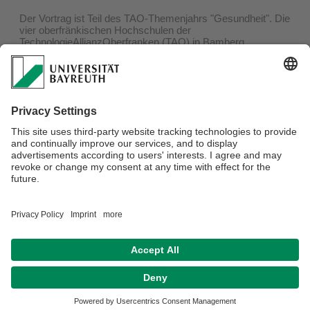
Der Vortrag ist Teil des TAO-Themenjahrs "Gesundheit". Die
vier oberfränkischen Hochschulen der
TechnologieAllianzOberfranken (TAO) in Bamberg,
Bayreuth, Coburg und Hof wollen damit relevante
Gesundheitsexperten, -wisseenschaftler und -
wirtschaftsvertreter zusammmenbringen, um die
wichtigsten Themen der modernen Gesundheitsversorgung
anzugehen. Mehr dazu
hier
.
Der Vortrag findet am 13. Juni 2023 um 19:00 Uhr in der
Fritz-Hornschuch-Straße 10 (Hauptstelle der Sparkasse
Kulmbach), 95326 Kulmbach statt.
Eine Anmeldung ist nicht erforderlich, der Eintritt ist frei. Wir
freuen uns auf Ihr Kommen!
Privacy Statement/Disclaimer
Imprint
House Rules
Sitemap
Contact
Declaration on accessibility