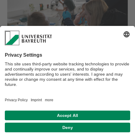
Verantwortlich für die Redaktion:
Dr. Susanne Strebin
Datenschutz / Disclaimer
Hausordnung
Kontakt
Barrierefreiheitserklärung
Impressum
Sitemap