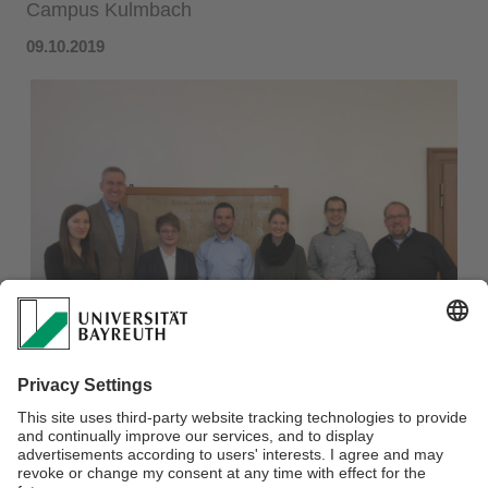
Campus Kulmbach
09.10.2019
Am 09.10. fand ein Doktorandenseminar des
Lehrstuhls für
BWL III: Marketing & Konsumentenverhalten
unter der
Leitung von Prof. Dr. Germelmann am Standort des neuen
Campus der Universität Bayreuth in Kulmbach statt. Wir