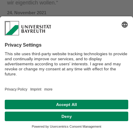
wir eigentlich wollen."
24. November 2021
Die Psychologin Laura König - Jun.-Prof. für Public Health
Nutrition am Campus Kulmbach - verrät uns, warum wir oft
ungesünder essen, als wir es eigentlich wollen. Die
Psychologische Forschung zum Essverhalten zeigt, dass
Menschen in der Auswahl von Speisen maßgeblich durch
ihre Umwelt beeinflusst werden.
Hier geht´s zum vollständigen Beitrag.
Datenschutz / Disclaimer
Hausordnung
Kontakt
Barrierefreiheitserklärung
Impressum
Sitemap