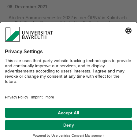
08. Dezember 2021
Ab dem Sommersemester 2022 ist der ÖPNV in Kulmbach
endlich Teil des Semestertickets für alle Studierenden der
UniBayreuth. Dann können nicht nur die Studierenden der
Fakultät für Lebenswissenschaften: Lebensmittel,
Ernährung und Gesundheit in Kulmbach ohne extra Ticket
nach Bayreuth fahren, auch umgekehrt: Bayreuther
Studierende können den Unistandort in der Nachbarstadt
dann problemlos mit ihrem Semesterticket besuchen. Die
Fahrerlaubnis gilt ab dem 1. April und kostet für das
Sommersemester 2022 statt bisher 60,18 Euro dann 64,03
Euro. Mehr Infos zum Semesterticket, das über das
#StudentenwerkOberfranken ausgegeben wird, finden sich
hier:
https://www.studentenwerk-oberfranken.de/das-
swo/semesterticket/informationen-bayreuth.html
Datenschutz / Disclaimer
Hausordnung
Kontakt
Barrierefreiheitserklärung
Impressum
Sitemap