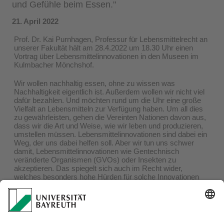
und Gefühle beim Essen."
21. April 2022
Prof. Dr. Kai Purnhagen, Professur für Lebensmittelrecht an
unserer Fakultät hält am 28.4.2022 um 18.30 Uhr einen
Vortrag über Lebensmittelinnovationen in den Museen im
Kulmbacher Mönchshof.
Wir wollen nachhaltig essen, ohne zu wissen was
Nachhaltigkeit eigentlich ist. Außerdem wollen wir nicht viel
dafür bezahlen. Und möchten rund um die Uhr eine große
Vielfalt an Lebensmitteln zur Verfügung haben. Um all dies
zu gewährleisten, gehen die Vereinten Nationen davon aus,
dass wir die Art und Weise, wie wir leben und produzieren,
umstellen müssen. Lebensmittelinnovationen sind dabei ein
Weg, der uns dabei helfen soll. Aber wir tun uns schwer
damit, Lebensmittelinnovationen wie Gentechnisch
veränderte Organismen (GVOs) oder Insekten zu
akzeptieren. Das spiegelt sich auch im Recht wider,
welches besonders hohe Hürden für solche Innovationen
aufstellt. Warum ist das so? Macht das Sinn?
Wir laden alle Interessierten herzlich ein!
Der Eintritt ist frei - um Spenden wird gebeten. Anmeldung